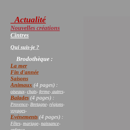
Actualité
Nouvelles créations
Cintres
Qui suis-je ?
Brodothèque :
La mer
Fin d'année
Saisons
Animaux
(4 pages) :
oiseaux
-
chats
-
ferme
-
autres
-
Balades
(4 pages) :
Provence
-
Bretagne
-
régions
-
voyages
-
Evénements
(4 pages) :
Fêtes
-
mariage
-
naissance
-
enfance
-