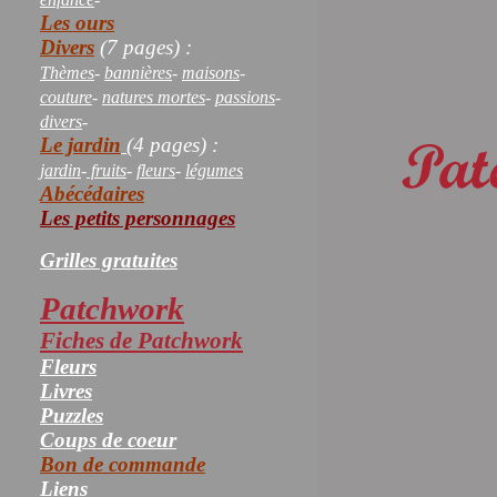
Les ours
Divers
(7 pages) :
Thèmes
-
bannières
-
maisons
-
couture
-
natures mortes
-
passions
-
divers
-
Le jardin
(4 pages) :
jardin
-
fruits
-
fleurs
-
légumes
Abécédaires
Les petits personnages
Grilles gratuites
Patchwork
Fiches de Patchwork
Fleurs
Livres
Puzzles
Coups de coeur
Bon de commande
Liens